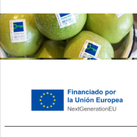
레딧 다운로드
coloring pages printable
instagram reels
download