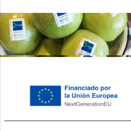
레딧 다운로드
coloring pages printable
instagram reels
download