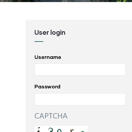
User login
Username
Password
Camping San
CAPTCHA
Cypsela Reso