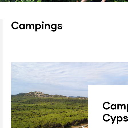
Campings
daya
rt