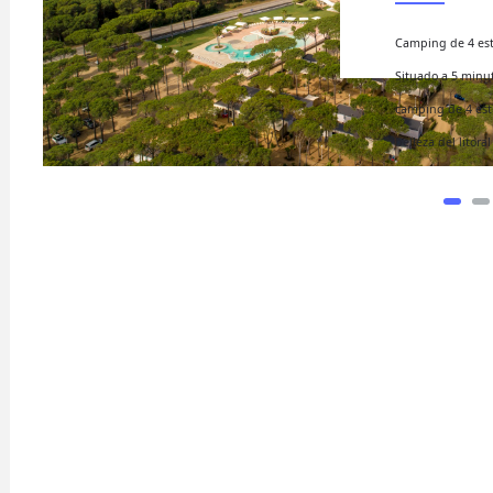
 Pals, Girona.
tensas de la Costa Brava, el
sumergirse en la espectacular
ieval de Pals, una sucesión de
nforman una serie de paisajes
ram reels download