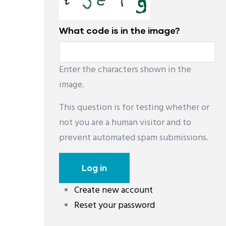
Camping de 4 estrellas en el pueblo medieval de
What code is in the image?
Situado a 5 minutos de una de las playas más ex
camping de 4 estrellas Cypsela Resort invita a 
belleza del litoral catalán. Desde el pueblo med
Enter the characters shown in the
calas, playas, pinares y macizos montañosos co
image.
de abrumadora belleza.
This question is for testing whether or
not you are a human visitor and to
prevent automated spam submissions.
Create new account
레딧 다운로드
coloring pages printable
instag
Reset your password