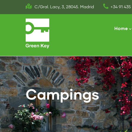
Skip
C/Gral. Lacy, 3, 28045. Madrid
+34 91 435 
to
Main
main
naviga
Home
content
Campings