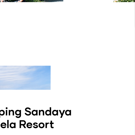
Gran Camping Zarau
El camping se encuentra en Zarautz, Guipúzcoa.