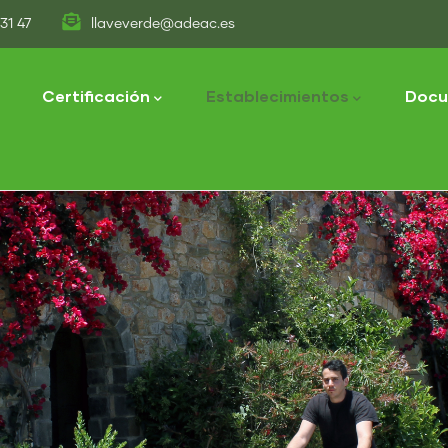
31 47
llaveverde@adeac.es
tion
Certificación
Establecimientos
Docu