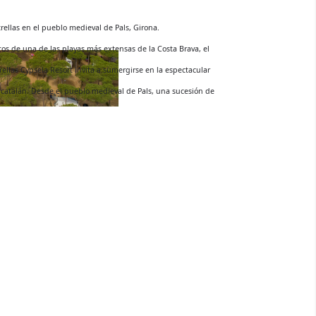
Actualmente es el camping más grande de Euskadi abierto todo el año. Ofrecen t
tipo de servicios para poder disfrutar de la vida de camping: disponen de bar-
restaurante, supermercado, cuartos de baño calefactados y duchas con agua calien
lavandería, zona de barbacoas, parque infantil, zona de deporte, WIFI gratuito, gi
ludoteca…