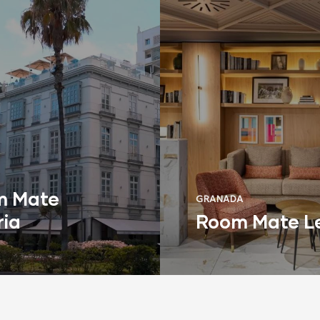
m Mate
GRANADA
ria
Room Mate L