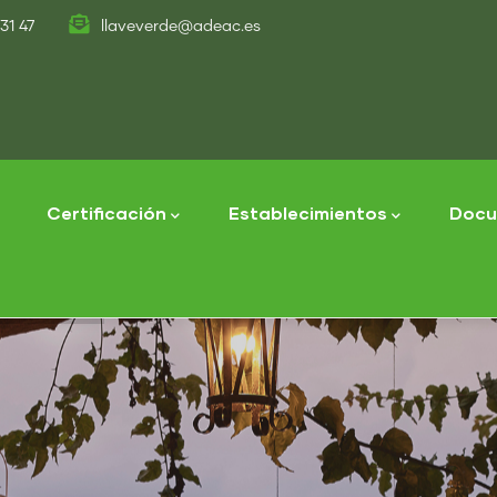
31 47
llaveverde@adeac.es
tion
Certificación
Establecimientos
Docu