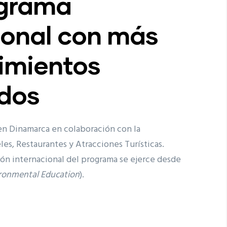
ograma
ional con más
imientos
ados
en Dinamarca en colaboración con la
es, Restaurantes y Atracciones Turísticas.
ón internacional del programa se ejerce desde
ironmental Education
).