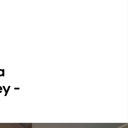
a
y -