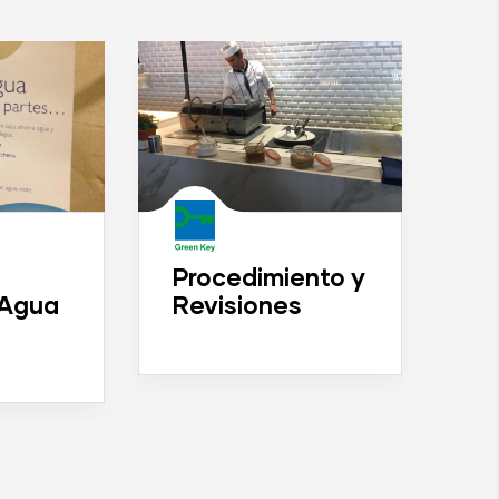
Po
Ll
Procedimiento y
Agua
Revisiones