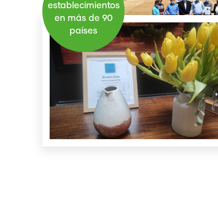
establecimientos
en más de 90
países