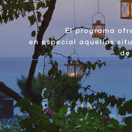
El programa ofr
en especial aquellos sit
de