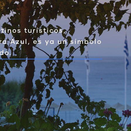
inos turísticos,
ra Azul, es ya un símbolo
do.