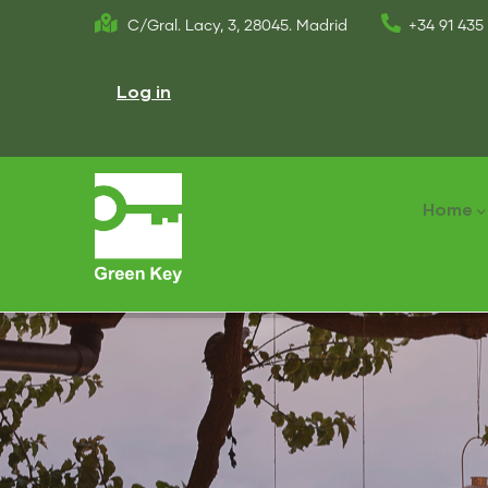
Skip
C/Gral. Lacy, 3, 28045. Madrid
+34 91 435 
to
User
main
account
Log in
menu
content
Main
naviga
Home