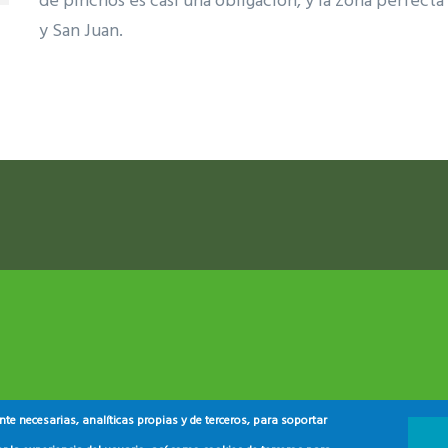
de pinchos es casi una obligación, y la zona perfecta 
y San Juan.
ram reels download
e necesarias, analíticas propias y de terceros, para soportar