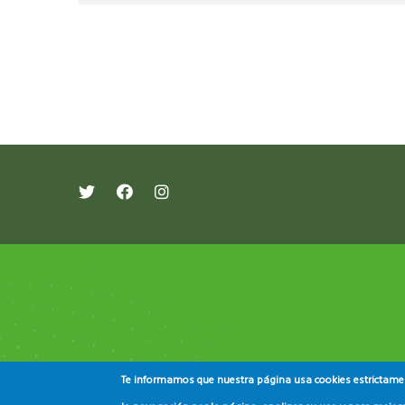
레딧 다운로드
coloring pages printable
instag
Te informamos que nuestra página usa cookies estrictament