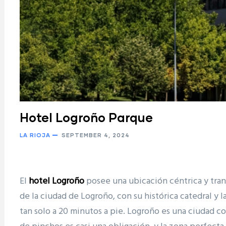
Hotel Logroño Parque
LA RIOJA
SEPTEMBER 4, 2024
El
hotel Logroño
posee una ubicación céntrica y tranq
de la ciudad de Logroño, con su histórica catedral y l
tan solo a 20 minutos a pie. Logroño es una ciudad co