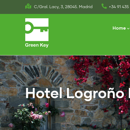
Skip
C/Gral. Lacy, 3, 28045. Madrid
+34 91 435 
to
Main
main
naviga
Home
content
Hotel Logroño