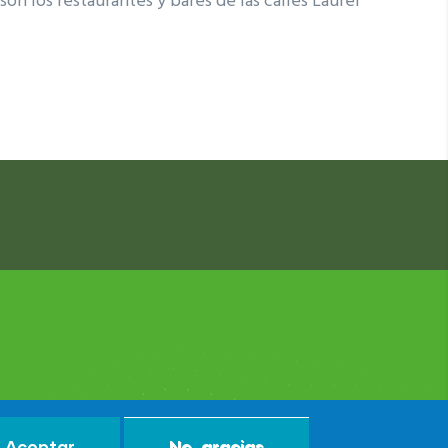
son los restaurantes y bares de las calles Laurel
Aceptar
No, gracias