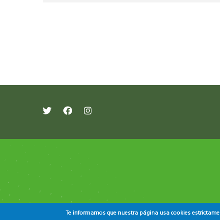
레딧 다운로드
coloring pages printable
instag
Te informamos que nuestra página usa cookies estrictament