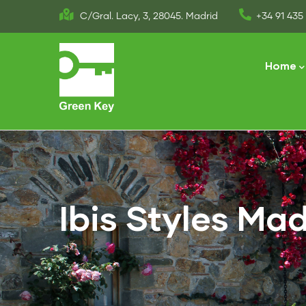
Skip
C/Gral. Lacy, 3, 28045. Madrid
+34 91 435 
to
Main
main
naviga
Home
content
Ibis Styles Ma