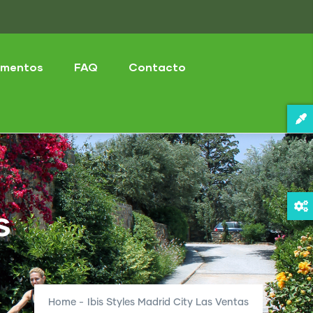
mentos
FAQ
Contacto
s
Home
-
Ibis Styles Madrid City Las Ventas