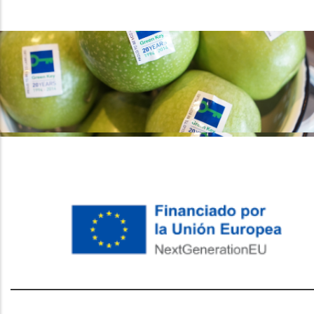
레딧 다운로드
coloring pages printable
instagram reels
download