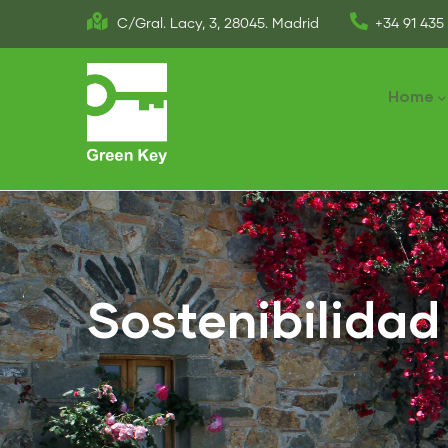
Skip
C/Gral. Lacy, 3, 28045. Madrid
+34 91 435 
to
Main
main
naviga
Home
content
Sostenibilidad