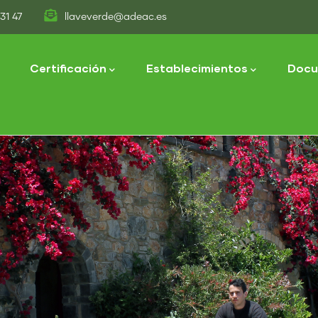
31 47
llaveverde@adeac.es
tion
Certificación
Establecimientos
Docu