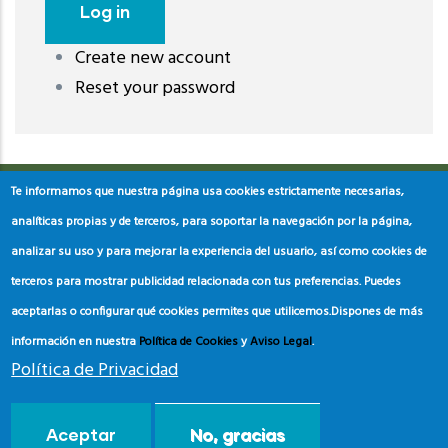
Create new account
레딧 다운로드
coloring pages printable
instagram reels
Reset your password
download
Te informamos que nuestra página usa cookies estrictamente necesarias,
analíticas propias y de terceros, para soportar la navegación por la página,
analizar su uso y para mejorar la experiencia del usuario, así como cookies de
terceros para mostrar publicidad relacionada con tus preferencias. Puedes
aceptarlas o configurar qué cookies permites que utilicemos.
Dispones de más
información en nuestra
Política de Cookies
y
Aviso Legal
.
Política de Privacidad
© Copyright
Asociación de Educación Ambiental y del
Aceptar
No, gracias
Consumidor
2024.