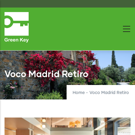
Skip
to
main
content
Voco Madrid Retiro
Home
-
Voco Madrid Retiro