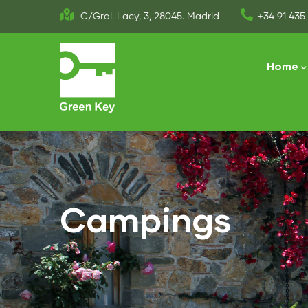
Skip
C/Gral. Lacy, 3, 28045. Madrid
+34 91 435 
to
Main
main
naviga
Home
content
Campings