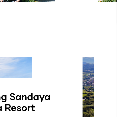
an Camping Zarautz
g se encuentra en Zarautz, Guipúzcoa.