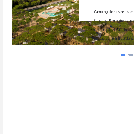
Actualmen
tipo de s
, el
restauran
ular
lavanderí
ión de
ludoteca
sajes
ram reels download