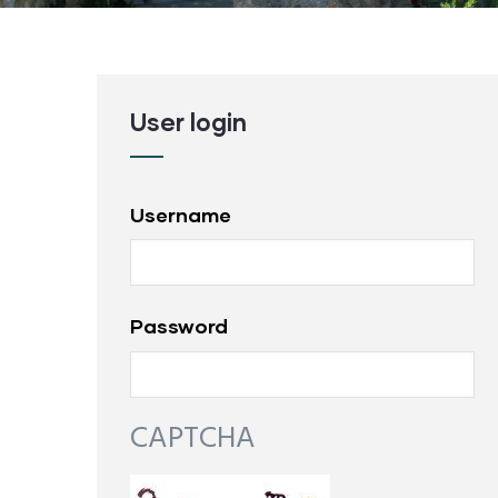
User login
Username
Password
Camping Sandaya
CAPTCHA
Cypsela Resort