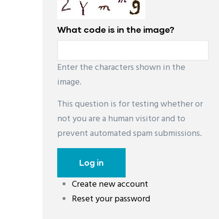
Camping de 4 estrellas en el pueblo medieval de Pals, Girona.
What code is in the image?
Situado a 5 minutos de una de las playas más extensas de la Costa Brava
camping de 4 estrellas Cypsela Resort invita a sumergirse en la espectac
belleza del litoral catalán. Desde el pueblo medieval de Pals, una suces
Enter the characters shown in the
calas, playas, pinares y macizos montañosos conforman una serie de pai
image.
de abrumadora belleza.
This question is for testing whether or
not you are a human visitor and to
prevent automated spam submissions.
Create new account
레딧 다운로드
coloring pages printable
instag
Reset your password