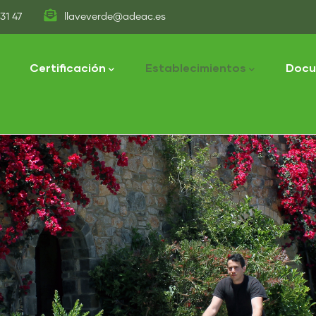
31 47
llaveverde@adeac.es
tion
Certificación
Establecimientos
Docu