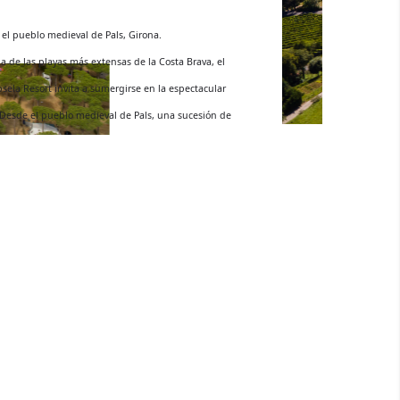
te es el camping más grande de Euskadi abierto todo el año. Ofrecen todo
ervicios para poder disfrutar de la vida de camping: disponen de bar-
te, supermercado, cuartos de baño calefactados y duchas con agua caliente,
a, zona de barbacoas, parque infantil, zona de deporte, WIFI gratuito, gimnasio,
…