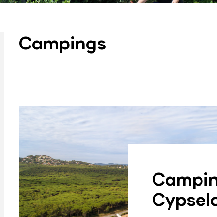
Campings
Gr
El campin