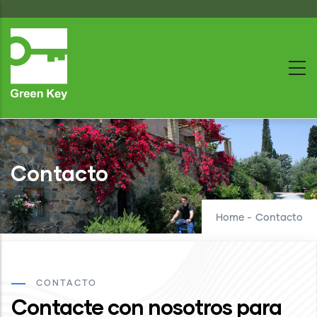
Skip
to
main
content
Contacto
Home
-
Contacto
CONTACTO
Contacte con nosotros para