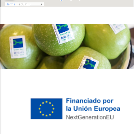
레딧 다운로드
coloring pages printable
instagram reels