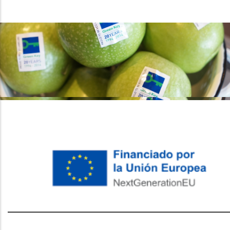
레딧 다운로드
coloring pages printable
instagram reels
download