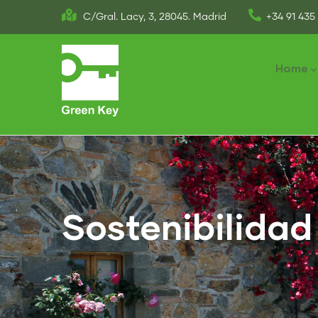
Skip
C/Gral. Lacy, 3, 28045. Madrid
+34 91 435 
to
Main
main
naviga
Home
content
Sostenibilidad