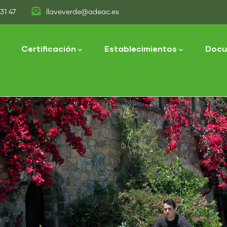
31 47
llaveverde@adeac.es
tion
Certificación
Establecimientos
Docu