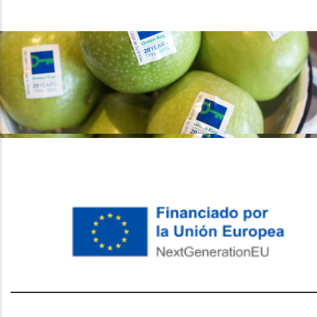
레딧 다운로드
coloring pages printable
instagram reels
download