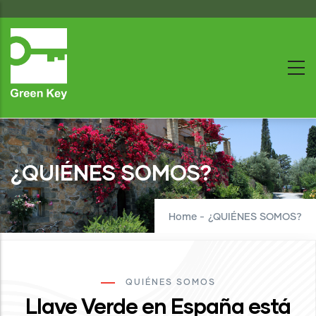
Skip
to
main
content
¿QUIÉNES SOMOS?
Home
-
¿QUIÉNES SOMOS?
QUIÉNES SOMOS
Llave Verde en España está