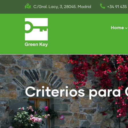
Skip
C/Gral. Lacy, 3, 28045. Madrid
+34 91 435 
to
Main
main
naviga
Home
content
Criterios par