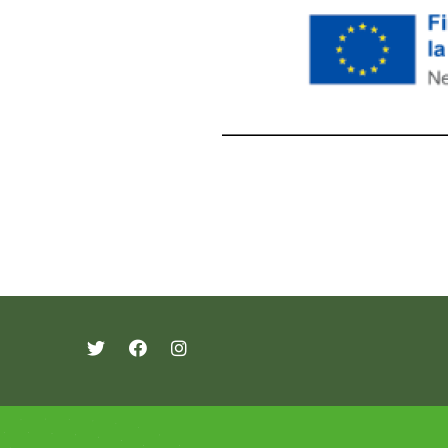
레딧 다운로드
coloring pages printable
instag