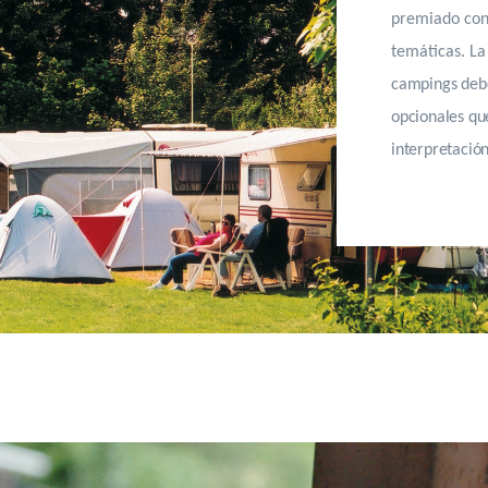
premiado con
temáticas. La
campings debe
opcionales que
interpretación