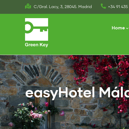
Skip
C/Gral. Lacy, 3, 28045. Madrid
+34 91 435 
to
Main
main
naviga
Home
content
easyHotel Mál