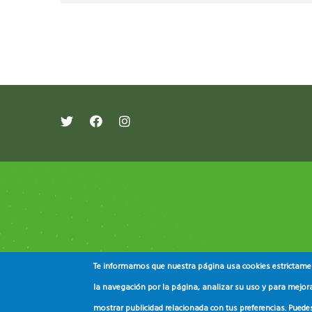
레딧 다운로드
coloring pages printable
instag
Te informamos que nuestra página usa cookies estrictament
la navegación por la página, analizar su uso y para mejora
mostrar publicidad relacionada con tus preferencias. Puede