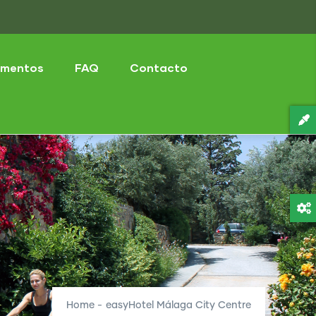
mentos
FAQ
Contacto
Home
-
easyHotel Málaga City Centre