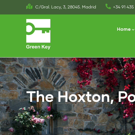
Skip
C/Gral. Lacy, 3, 28045. Madrid
+34 91 435 
to
Main
main
naviga
Home
content
The Hoxton, P