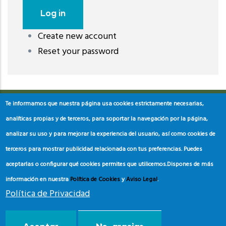
Create new account
레딧 다운로드
coloring pages printable
instagram reels
Reset your password
download
Te informamos que nuestra página usa cookies estrictamente necesarias,
analíticas propias y de terceros, para soportar la navegación por la página,
analizar su uso y para mejorar la experiencia del usuario, así como cookies de
terceros para mostrar publicidad relacionada con tus preferencias. Puedes
aceptarlas o configurar qué cookies permites que utilicemos.
Dispones de más
información en nuestra
Política de Cookies
y
Aviso Legal
.
Política de Privacidad
© Copyright
Asociación de Educación Ambiental y del