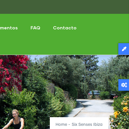
mentos
FAQ
Contacto
Home
-
Six Senses Ibiza