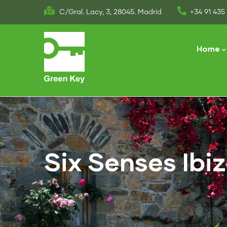
Skip
C/Gral. Lacy, 3, 28045. Madrid
+34 91 435 
to
Main
main
naviga
Home
content
Six Senses Ibi