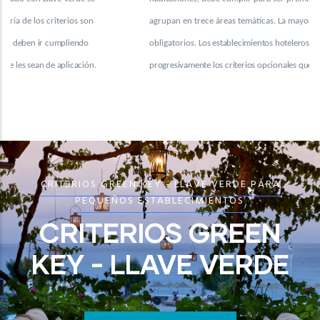
agrupan en trece áreas temáticas. La mayoría de los criterios son
obligatorios.
Los establecimientos hoteleros deben ir cumpliendo
progresivamente los criterios opcionales que les sean de aplicación.
CRITERIOS GREEN KEY - LLAVE VERDE PARA
PEQUEÑOS ESTABLECIMIENTOS
CRITERIOS GREEN
KEY - LLAVE VERDE