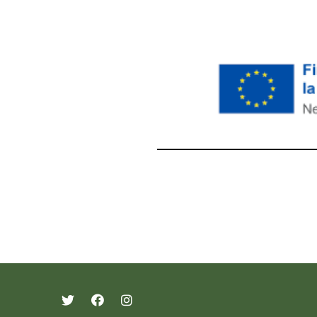
레딧 다운로드
coloring pages printable
instag