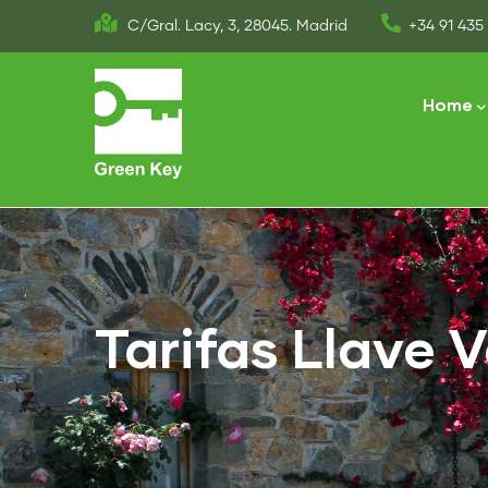
Skip
C/Gral. Lacy, 3, 28045. Madrid
+34 91 435 
to
Main
main
naviga
Home
content
Tarifas Llave 