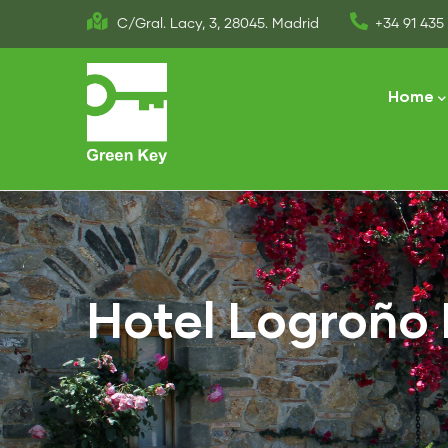
Skip
C/Gral. Lacy, 3, 28045. Madrid
+34 91 435 
to
Main
main
naviga
Home
content
Hotel Logroño