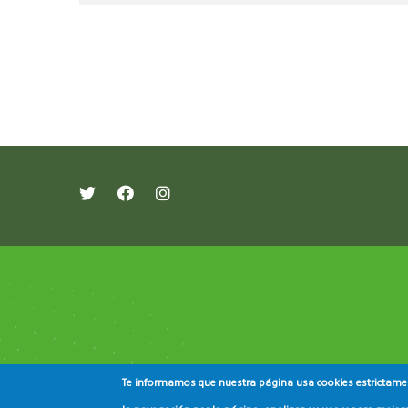
레딧 다운로드
coloring pages printable
instag
Te informamos que nuestra página usa cookies estrictament