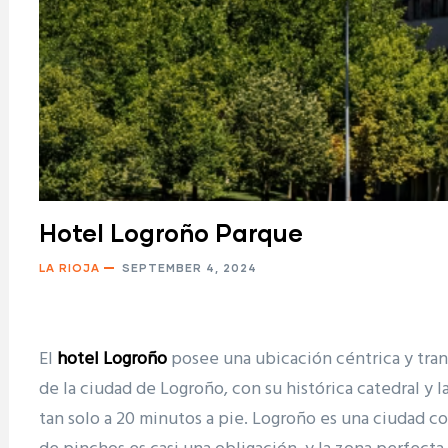
Hotel Logroño Parque
LA RIOJA
SEPTEMBER 4, 2024
El
hotel Logroño
posee una ubicación céntrica y tranq
de la ciudad de Logroño, con su histórica catedral y l
tan solo a 20 minutos a pie. Logroño es una ciudad co