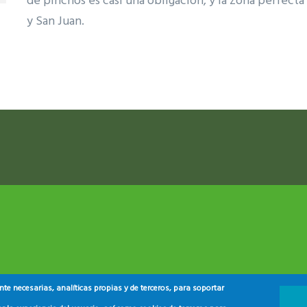
de pinchos es casi una obligación, y la zona perfecta 
y San Juan.
ram reels download
e necesarias, analíticas propias y de terceros, para soportar