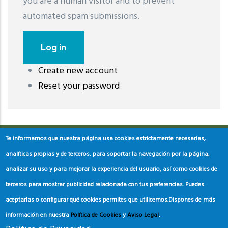
you are a human visitor and to prevent
automated spam submissions.
Create new account
레딧 다운로드
coloring pages printable
instagram reels
Reset your password
download
Te informamos que nuestra página usa cookies estrictamente necesarias,
analíticas propias y de terceros, para soportar la navegación por la página,
analizar su uso y para mejorar la experiencia del usuario, así como cookies de
terceros para mostrar publicidad relacionada con tus preferencias. Puedes
aceptarlas o configurar qué cookies permites que utilicemos.
Dispones de más
información en nuestra
Política de Cookies
y
Aviso Legal
.