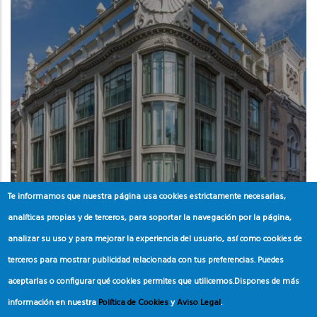
Te informamos que nuestra página usa cookies estrictamente necesarias,
analíticas propias y de terceros, para soportar la navegación por la página,
MADRID
analizar su uso y para mejorar la experiencia del usuario, así como cookies de
Room Mate Alicia
terceros para mostrar publicidad relacionada con tus preferencias. Puedes
aceptarlas o configurar qué cookies permites que utilicemos.
Dispones de más
información en nuestra
Política de Cookies
y
Aviso Legal
.