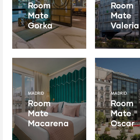
Room
Room
Mate
Mate
Gorka
Valeria
MADRID
MADRID
Room
Room
Mate
Mate
Macarena
Oscar