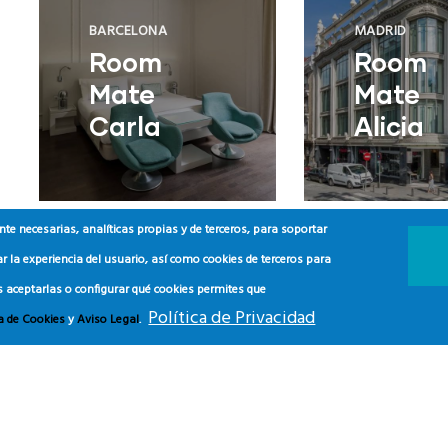
BARCELONA
MADRID
Room
Room
Mate
Mate
Carla
Alicia
e necesarias, analíticas propias y de terceros, para soportar
r la experiencia del usuario, así como cookies de terceros para
CÁDIZ
CÁDIZ
s aceptarlas o configurar qué cookies permites que
Fairmont
SO/So
Política de Privacidad
ca de Cookies
y
Aviso Legal
.
La
Spa an
Hacienda
Golf
Costa del
Resort
Sol
Hotel