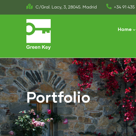
Skip
C/Gral. Lacy, 3, 28045. Madrid
+34 91 435 
to
Main
main
naviga
Home
content
Portfolio