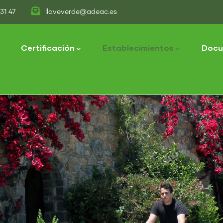
31 47
llaveverde@adeac.es
tion
Certificación
Establecimientos
Docu