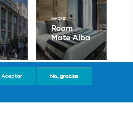
MADRID
Room
Mate Alba
Aceptar
No, gracias
togrande
MÁLAGA
d
Ibis
Budget
Málaga
Centro