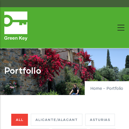
Skip
to
main
content
Portfolio
Home
-
Portfolio
ALL
ALICANTE/ALACANT
ASTURIAS