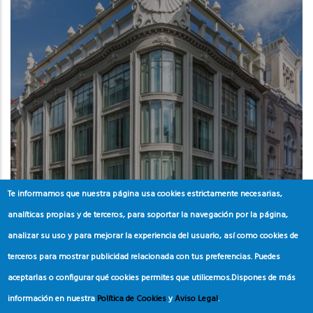
Te informamos que nuestra página usa cookies estrictamente necesarias,
analíticas propias y de terceros, para soportar la navegación por la página,
MADRID
analizar su uso y para mejorar la experiencia del usuario, así como cookies de
Room Mate Alicia
terceros para mostrar publicidad relacionada con tus preferencias. Puedes
aceptarlas o configurar qué cookies permites que utilicemos.
Dispones de más
información en nuestra
Política de Cookies
y
Aviso Legal
.