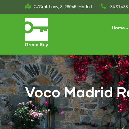
Skip
C/Gral. Lacy, 3, 28045. Madrid
+34 91 435 
to
Main
main
naviga
Home
content
Voco Madrid Re