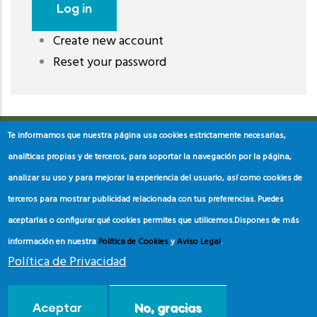
Create new account
레딧 다운로드
coloring pages printable
instagram reels
Reset your password
download
Te informamos que nuestra página usa cookies estrictamente necesarias,
analíticas propias y de terceros, para soportar la navegación por la página,
analizar su uso y para mejorar la experiencia del usuario, así como cookies de
terceros para mostrar publicidad relacionada con tus preferencias. Puedes
aceptarlas o configurar qué cookies permites que utilicemos.
Dispones de más
información en nuestra
Política de Cookies
y
Aviso Legal
.
Política de Privacidad
© Copyright
Asociación de Educación Ambiental y del
Aceptar
No, gracias
Consumidor
2024.