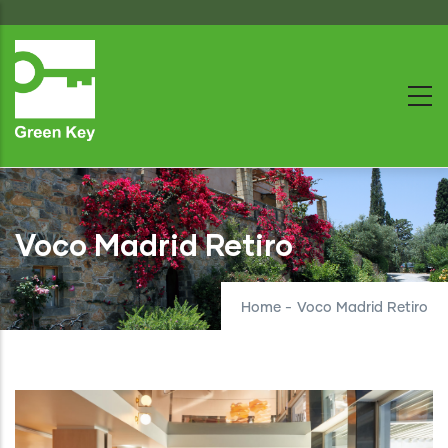
Skip
to
main
content
Voco Madrid Retiro
Home
-
Voco Madrid Retiro