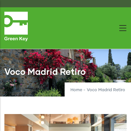
Skip
to
main
content
Voco Madrid Retiro
Home
-
Voco Madrid Retiro