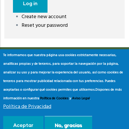
Create new account
레딧 다운로드
coloring pages printable
instagram reels
Reset your password
download
Te informamos que nuestra página usa cookies estrictamente necesarias,
analíticas propias y de terceros, para soportar la navegación por la página,
analizar su uso y para mejorar la experiencia del usuario, así como cookies de
terceros para mostrar publicidad relacionada con tus preferencias. Puedes
aceptarlas o configurar qué cookies permites que utilicemos.
Dispones de más
información en nuestra
Política de Cookies
y
Aviso Legal
.
Política de Privacidad
© Copyright
Asociación de Educación Ambiental y del
Aceptar
No, gracias
Consumidor
2024.