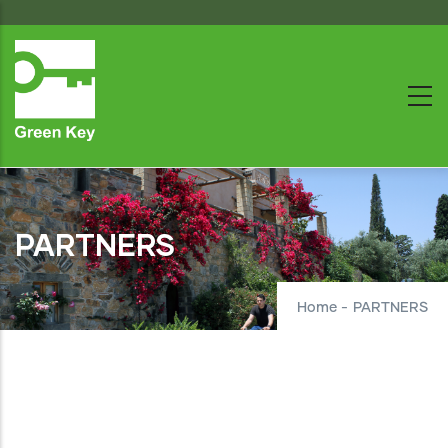
Skip
to
main
content
PARTNERS
Home
-
PARTNERS