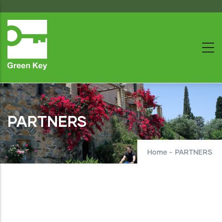
Skip
to
main
content
PARTNERS
Home
-
PARTNERS