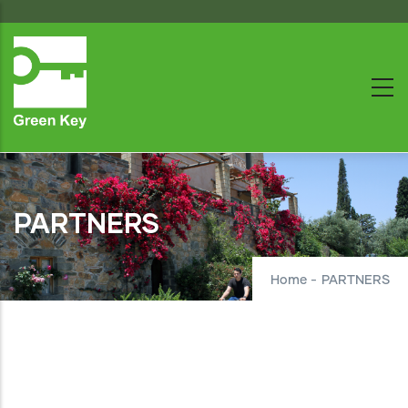
Skip
to
main
content
PARTNERS
Home
-
PARTNERS