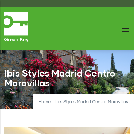
Skip
to
main
content
Ibis Styles Madrid Centro
Maravillas
Home
-
Ibis Styles Madrid Centro Maravillas