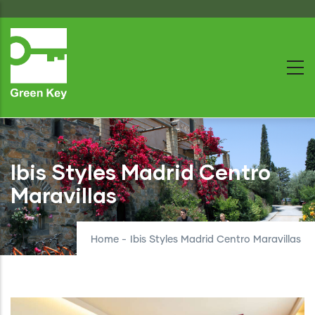
Skip
to
main
content
Ibis Styles Madrid Centro
Maravillas
Home
-
Ibis Styles Madrid Centro Maravillas