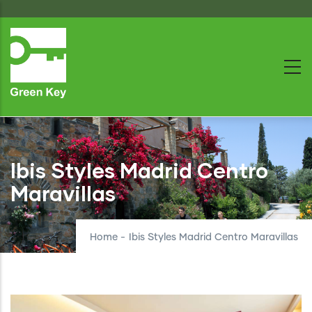
Skip
to
main
content
Ibis Styles Madrid Centro
Maravillas
Home
-
Ibis Styles Madrid Centro Maravillas