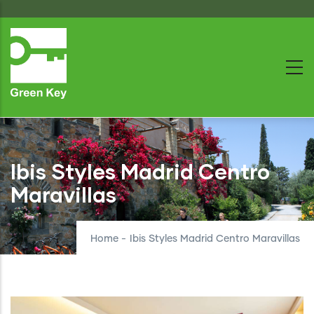
Skip
to
main
content
Ibis Styles Madrid Centro
Maravillas
Home
-
Ibis Styles Madrid Centro Maravillas