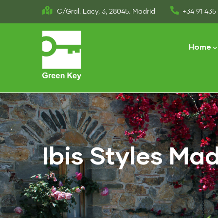
Skip
C/Gral. Lacy, 3, 28045. Madrid
+34 91 435 
to
Main
main
naviga
Home
content
Ibis Styles Ma