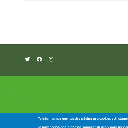
레딧 다운로드
coloring pages printable
instag
Te informamos que nuestra página usa cookies estrictament
la navegación por la página, analizar su uso y para mejora