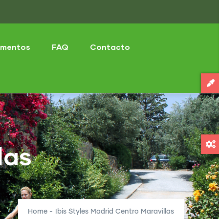
mentos
FAQ
Contacto
las
Home
-
Ibis Styles Madrid Centro Maravillas