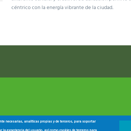
céntrico con la energía vibrante de la ciudad.
ram reels download
e necesarias, analíticas propias y de terceros, para soportar
r la experiencia del usuario, así como cookies de terceros para