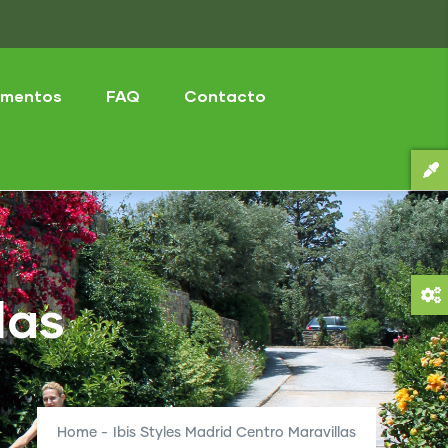
mentos
FAQ
Contacto
las
Home
-
Ibis Styles Madrid Centro Maravillas