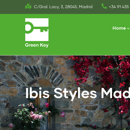
Skip
C/Gral. Lacy, 3, 28045. Madrid
+34 91 435 
to
Main
main
naviga
Home
content
Ibis Styles Ma