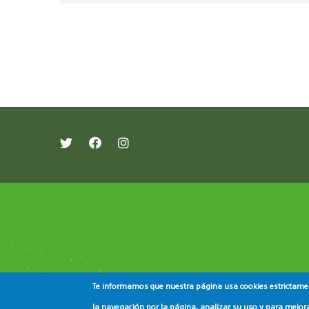
레딧 다운로드
coloring pages printable
instag
Te informamos que nuestra página usa cookies estrictament
la navegación por la página, analizar su uso y para mejora