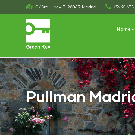
Skip
C/Gral. Lacy, 3, 28045. Madrid
+34 91 435 
to
Main
main
naviga
Home
content
Pullman Madrid