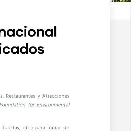
rnacional
ficados
, Restaurantes y Atracciones
Foundation for Environmental
 turistas, etc.)
para lograr un