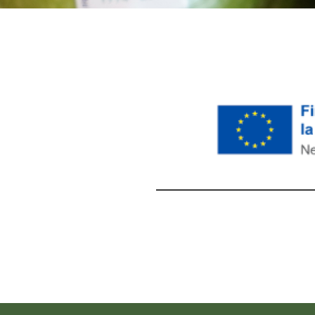
레딧 다운로드
coloring pages printable
instag