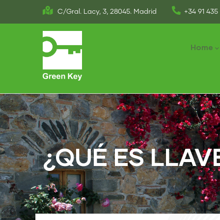
Skip
C/Gral. Lacy, 3, 28045. Madrid
+34 91 435 
to
Main
main
naviga
Home
content
¿QUÉ ES LLAV