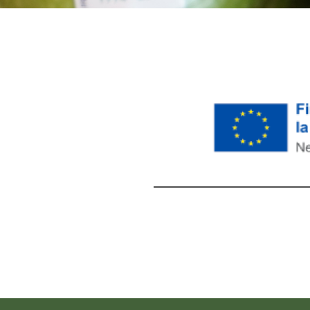
레딧 다운로드
coloring pages printable
instag