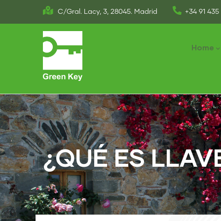
Skip
C/Gral. Lacy, 3, 28045. Madrid
+34 91 435 
to
Main
main
naviga
Home
content
¿QUÉ ES LLAV