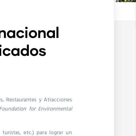
rnacional
ficados
, Restaurantes y Atracciones
Foundation for Environmental
 turistas, etc.)
para lograr un