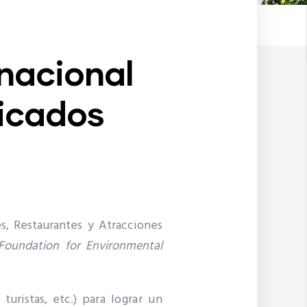
rnacional
ficados
, Restaurantes y Atracciones
Foundation for Environmental
 turistas, etc.)
para lograr un