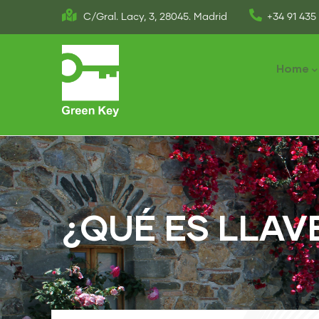
Skip
C/Gral. Lacy, 3, 28045. Madrid
+34 91 435 
to
Main
main
naviga
Home
content
¿QUÉ ES LLAV