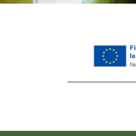
레딧 다운로드
coloring pages printable
instag